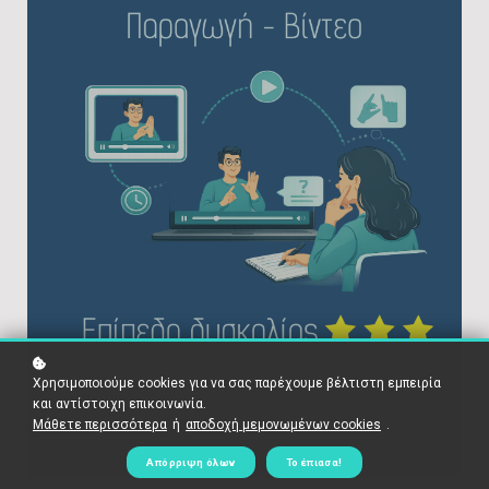
Χρησιμοποιούμε cookies για να σας παρέχουμε βέλτιστη εμπειρία
και αντίστοιχη επικοινωνία.
Παραγωγή ΕΝΓ - Βίντεο - Επίπεδο
Μάθετε περισσότερα
ή
αποδοχή μεμονωμένων cookies
.
Δυσκολίας ⭐⭐⭐
Απόρριψη όλων
Το έπιασα!